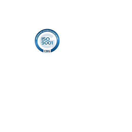
CERTIFICAÇÃO
EMPRESA
PRODUCTOS
Quienes somos
Equipos para
BCS
Prácticas ESG
Equipos para
Misión, visión y
UBM
valores
Equipos para
Perforación
Acessorios
PRODUCTOS